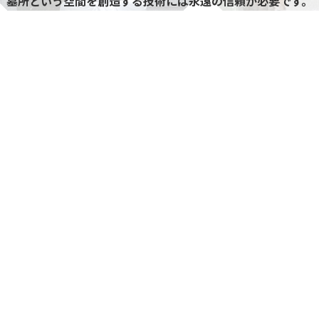
墓所という空間を創造する技術には永遠の信頼が必要です。
私たちはそれに応える確かな技術と細やかな心配りがあり
ます。
お客様のご一報から完成まで、ご相談を承り、理想の墓所実
現のお手伝いをいたします。
会社概要
石の武藤が選ばれる理由