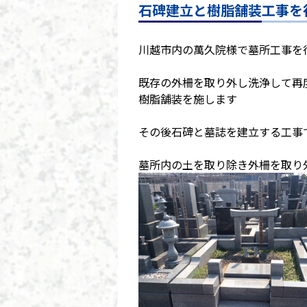
石碑建立と樹脂舗装工事を
川越市内の萬久院様で墓所工事を
既存の外柵を取り外し洗浄して再
樹脂舗装を施します
その後石碑と墓誌を建立する工事
墓所内の土を取り除き外柵を取り