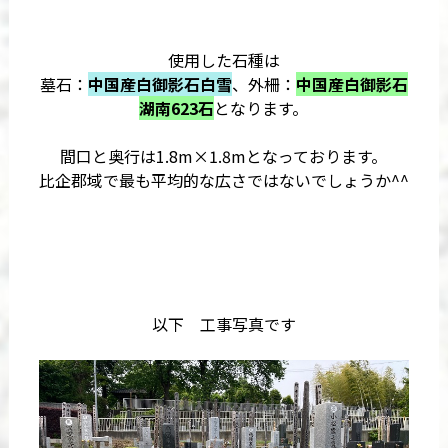
使用した石種は
墓石：
中国産白御影石白雪
、外柵：
中国産白御影石
湖南623石
となります。
間口と奥行は1.8m×1.8mとなっております。
比企郡域で最も平均的な広さではないでしょうか^^
以下 工事写真です