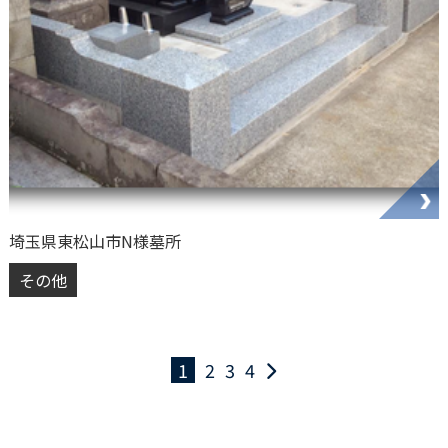
埼玉県東松山市N様墓所
その他
1
2
3
4