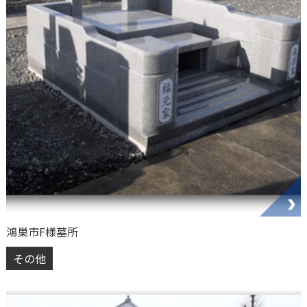
鴻巣市F様墓所
その他