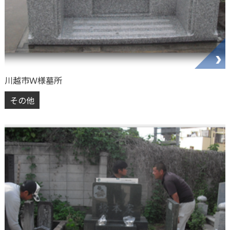
川越市Ｗ様墓所
その他