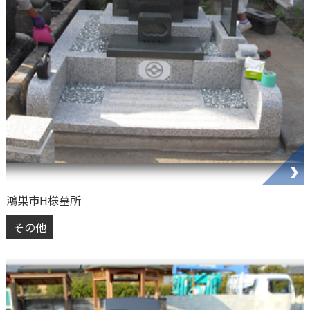
鴻巣市H様墓所
その他