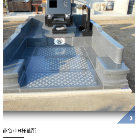
熊谷市H様墓所