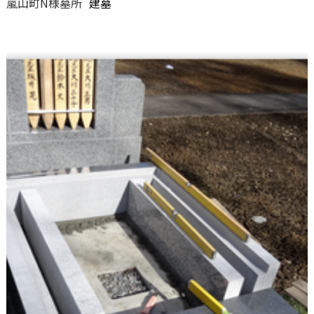
嵐山町N様墓所
建墓