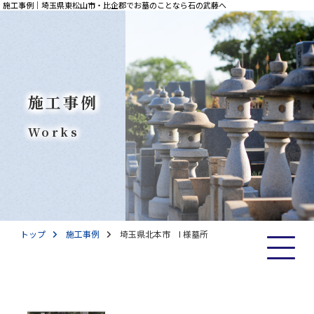
施工事例｜埼玉県東松山市・比企郡でお墓のことなら石の武藤へ
施工事例
Works
トップ
施工事例
埼玉県北本市 I 様墓所