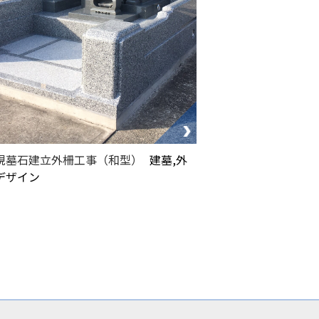
規墓石建立外柵工事（和型）
建墓,外
デザイン