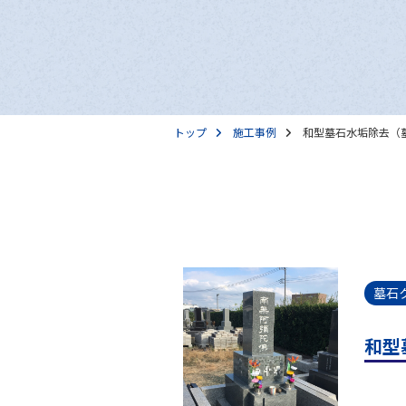
トップ
施工事例
和型墓石水垢除去（
墓石
和型