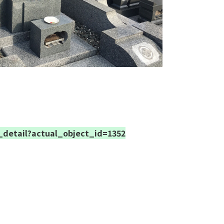
_detail?actual_object_id=1352