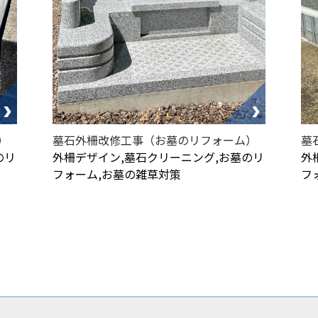
）
墓石外柵改修工事（お墓のリフォーム）
墓
のリ
外柵デザイン,墓石クリーニング,お墓のリ
外
フォーム,お墓の雑草対策
フ