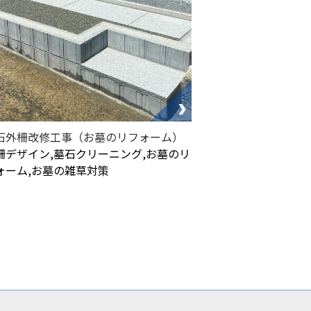
石外柵改修工事（お墓のリフォーム）
柵デザイン,墓石クリーニング,お墓のリ
ォーム,お墓の雑草対策