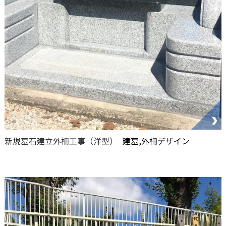
新規墓石建立外柵工事（洋型）
建墓,外柵デザイン