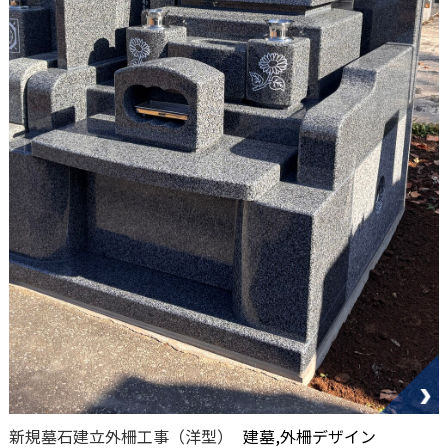
新規墓石建立外柵工事（洋型）
建墓,外柵デザイン