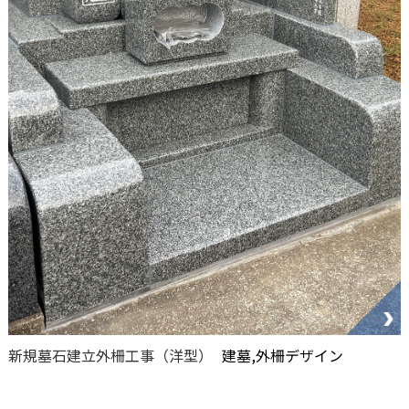
新規墓石建立外柵工事（洋型）
建墓,外柵デザイン