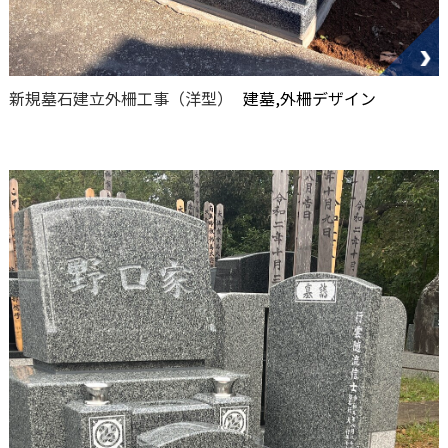
新規墓石建立外柵工事（洋型）
建墓,外柵デザイン