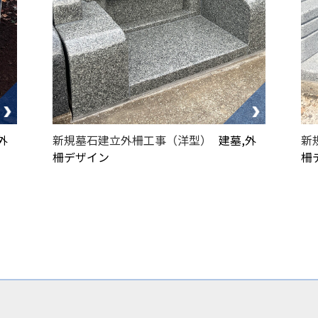
外
新規墓石建立外柵工事（洋型）
建墓,外
新
柵デザイン
柵