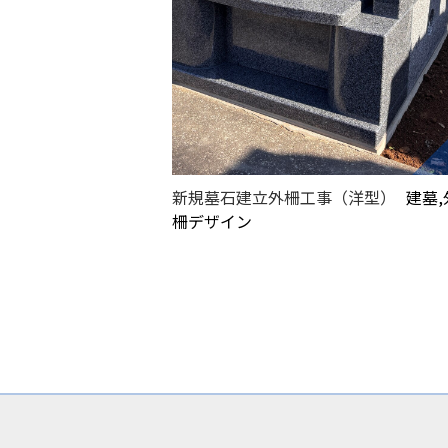
新規墓石建立外柵工事（洋型）
建墓,
柵デザイン