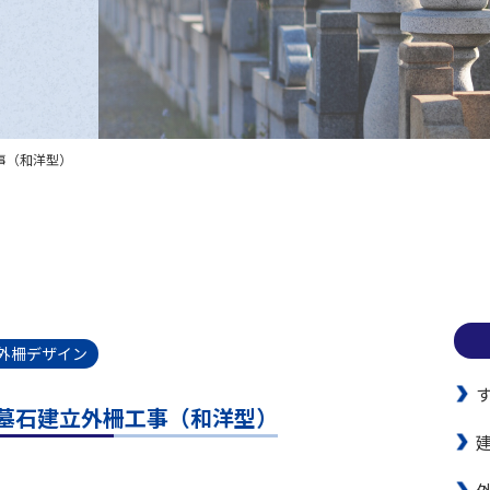
事（和洋型）
,外柵デザイン
墓石建立外柵工事（和洋型）