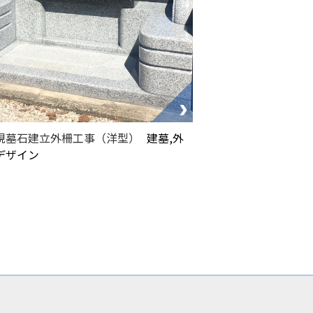
規墓石建立外柵工事（洋型）
建墓,外
デザイン