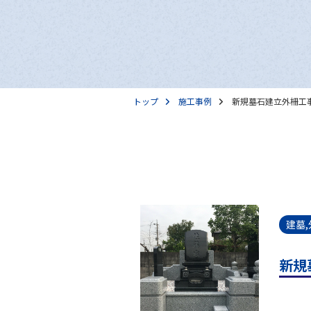
トップ
施工事例
新規墓石建立外柵工
建墓
新規